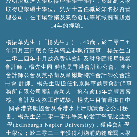
於明尼蘇達大學取得理學學士學位，於紐約大學
取得理學碩士學位。吳女士曾任職於知名投資管
理公司，在市場營銷及業務發展等領域擁有超過
14年的經驗。
楊振華先生（「楊先生」），40歲，於二零二五
年四月三日獲委任為獨立非執行董事。楊先生自
二零二四年十月成為香港會計及財務匯報局執業
會計師，楊先生同 時也是香港會計師公會、澳洲
會計師公會及英格蘭及韋爾斯特許會計師公會註
冊會 計師。楊先生現擔任北京興華鼎豐會計師事
務所有限公司審計合夥人，擁有逾15年之豐富審
核、會計及稅務工作經驗。楊先生目前還擔任中
國香港賽艇協會及香港水上活動議會之公司秘
書。楊先生於二零一零年畢業於愛丁堡龍比亞大
學(Edinburgh Napier University)，獲得會計學
士學位；於二零二三年獲得利物浦約翰摩爾大學