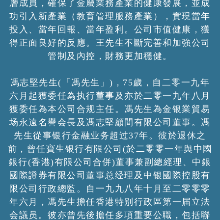
層成員，確保了金屬業務產業的健康發展，並成
功引入新產業（教育管理服務產業），實現當年
投入、當年回報、當年盈利。公司市值健康，獲
得正面良好的反應。王先生不斷完善和加強公司
管制及內控，財務更加穩健。
馮志堅先生(「馮先生」)，75歲，自二零一九年
六月起獲委任為执行董事及亦於二零一九年八月
獲委任為本公司合规主任。馮先生為金银業貿易
场永遠名譽会長及馮志堅顧間有限公司董事。馮
先生從事银行金融业务超过37年。彼於退休之
前，曾任寶生银行有限公司(於二零零一年舆中國
銀行(香港)有限公司合併)董事兼副總經理、中銀
國際證券有限公司董事总经理及中银國際控股有
限公司行政總監。自一九九八年十月至二零零零
年六月，馮先生擔任香港特别行政區第一届立法
会議员。彼亦曾先後擔任多項重要公職，包括聯